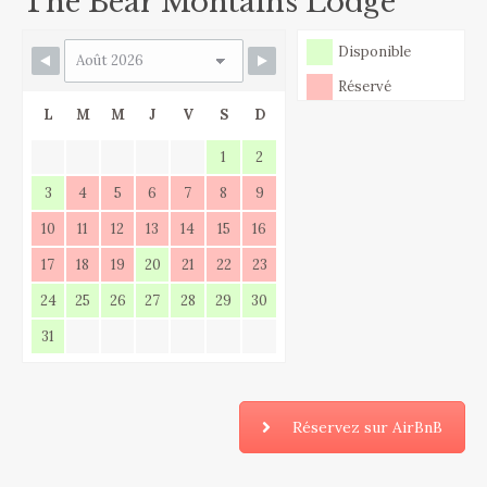
The Bear Montains Lodge
Disponible
Réservé
L
M
M
J
V
S
D
1
2
3
4
5
6
7
8
9
10
11
12
13
14
15
16
17
18
19
20
21
22
23
24
25
26
27
28
29
30
31
Réservez sur AirBnB