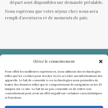
départ sont disponibles sur demande préalable.
Nous espérons que votre séjour chez nous sera
rempli d’aventures et de moments de paix.
Gérer le consentement
The Bear Mountain
Pour offrir les meilleures expériences, nous utilisons des technologies
2182 Impasse des Blancs
telles que les cookies pour stocker et/ou accéder aux informations des
appareils. Le fait de consentir à ces technologies nous permettra de
07150 Bessas
traiter des données telles que le comportement de navigation ou les ID
uniques sur ce site. Le fait de ne pas consentir ou de retirer son
06 63 93 03 33
thebearmountainlodges@gmail.com
consentement peut avoir un effet négatif sur certaines caractéristiques
et fonctions.
Trouvez nous sur :
Facebook