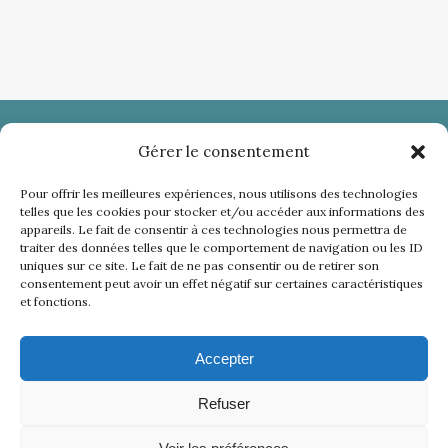
Gérer le consentement
The Bear Mountain
Pour offrir les meilleures expériences, nous utilisons des technologies
2182 Impasse des Blancs
telles que les cookies pour stocker et/ou accéder aux informations des
appareils. Le fait de consentir à ces technologies nous permettra de
07150 Bessas
traiter des données telles que le comportement de navigation ou les ID
uniques sur ce site. Le fait de ne pas consentir ou de retirer son
06 63 93 03 33
thebearmountainlodges@gmail.com
consentement peut avoir un effet négatif sur certaines caractéristiques
et fonctions.
Trouvez nous sur :
Facebook
page
Accepter
Plus
opens
in
Refuser
Mentions Légales
new
Conditions Générales de Vente