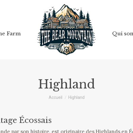
he Farm
he Farm
Qui so
Qui so
Highland
Vous êtes ici :
Accueil
Highland
tage Écossais
ande par son histoire, est originaire des Highlands en É