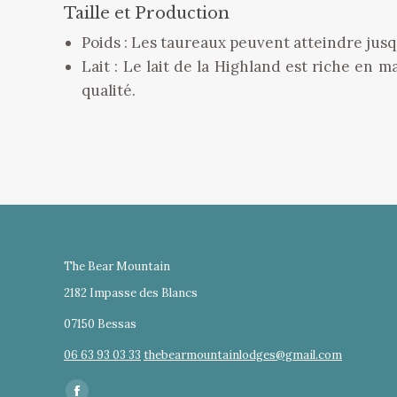
Taille et Production
Poids : Les taureaux peuvent atteindre jusq
Lait : Le lait de la Highland est riche en 
qualité.
The Bear Mountain
2182 Impasse des Blancs
07150 Bessas
06 63 93 03 33
thebearmountainlodges@gmail.com
Trouvez nous sur :