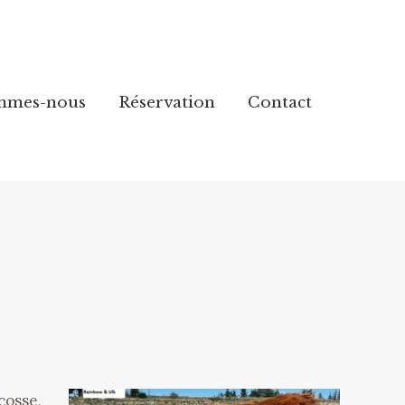
mmes-nous
mmes-nous
Réservation
Réservation
Contact
Contact
cosse,