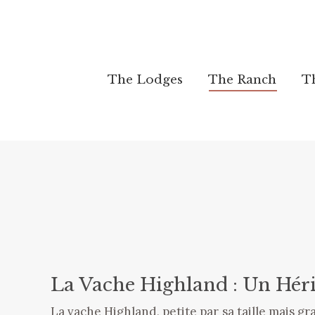
The Lodges
The Lodges
The Ranch
The Ranch
T
T
La Vache Highland : Un Héri
La vache Highland, petite par sa taille mais gr