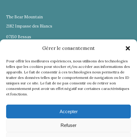
The Bear Mountain
2182 Impasse des Blancs
07150 Bessas
06 63 93 03 33
thebearmountainlodges@gmail.com
Gérer le consentement
Trouvez nous sur :
Pour offrir les meilleures expériences, nous utilisons des technologies
Facebook
telles que les cookies pour stocker et/ou accéder aux informations des
page
appareils. Le fait de consentir à ces technologies nous permettra de
Plus
traiter des données telles que le comportement de navigation ou les ID
opens
uniques sur ce site. Le fait de ne pas consentir ou de retirer son
in
consentement peut avoir un effet négatif sur certaines caractéristiques
Mentions Légales
et fonctions.
new
Conditions Générales de Vente
window
Partenaires
Accepter
Refuser
The Bear Mountain 2024 - Site développé par Websilon et Le